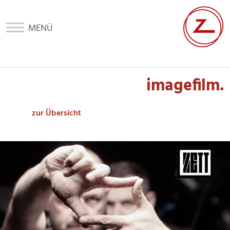
home
imagefilm.
aktuelles
zur Übersicht
leistungen
galerie
labor