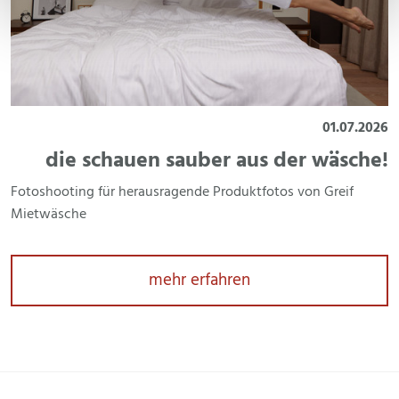
26
01.07.2026
a
die schauen sauber aus der wäsche!
Fotoshooting für herausragende Produktfotos von Greif
F
Mietwäsche
P
mehr erfahren