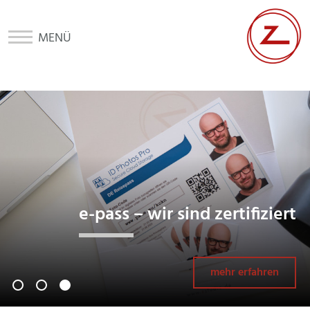
home
aktuelles
leistungen
e-pass – wir sind zertifiziert
galerie
mehr erfahren
labor