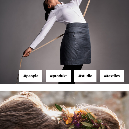
#people
#produkt
#studio
#textiles