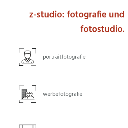
shop
z-studio: fotografie und
fotostudio.
historie
team
portraitfotografie
kontakt
café
werbefotografie