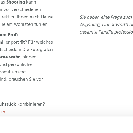
 Das
Shooting
kann
n vor verschiedenen
irekt zu Ihnen nach Hause
Sie haben eine Frage zum 
ilie am wohlsten fühlen.
Augsburg, Donauwörth und
gesamte Familie profession
om Profi
milienporträt? Für welches
tscheiden: Die Fotografen
erne wahr
, binden
und persönliche
damit unsere
ind, brauchen Sie vor
ühstück
kombinieren?
onen